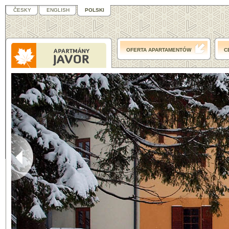
ČESKY
ENGLISH
POLSKI
OFERTA APARTAMENTÓW
C
Pogoda w
Pec pod
Sněžkou
°C
°C