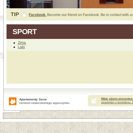
°C
In-počasí
TIP
Facebook.
Become our friend on Facebook. Be in contact with us 
Velká obrázková soutěž.
Zúčastněte se naší obrázkové soutěže. 
SPORT
Apartmány
Čertovka
Zima
Harrachova
Lato
Jak znaleźć
Apartamenty
Javor?
Google
Maps
Mapy.cz
Máte zájem prezentov
Apartamenty Javor
apartmán v komplexu J
centrum nowoczesnego wypoczynku
Facebook